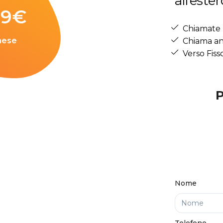
all’ester
99
€
Chiamate 
mese
Chiama an
Verso Fiss
Nome