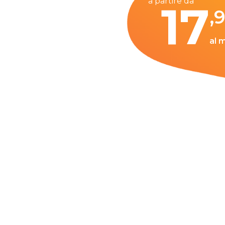
a partire da
17
,
al 