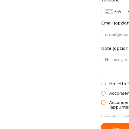
Telefono
Email (opzion
Note (opzion
Ho letto
l
Acconsent
Acconsento
(appuntam
Questo sito è prot
Invia