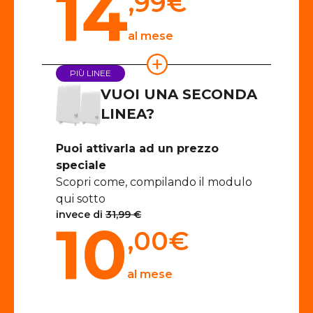
14
,99
€
al mese
PIÙ LINEE
VUOI UNA SECONDA
LINEA?
Puoi attivarla ad un prezzo
speciale
Scopri come, compilando il modulo
qui sotto
invece di
31,99 €
10
,00
€
al mese