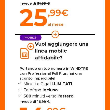
invece di
31,99 €
25
,99
€
al mese
MOBILE
Vuoi aggiungere una
linea mobile
affidabile?
Portando un tuo numero in WINDTRE
con Professional Full Plus, hai uno
sconto imperdibile!
Minuti e Giga
ILLIMITATI
Telefono
Incluso
500
minuti verso
l'estero
invece di
16,99 €