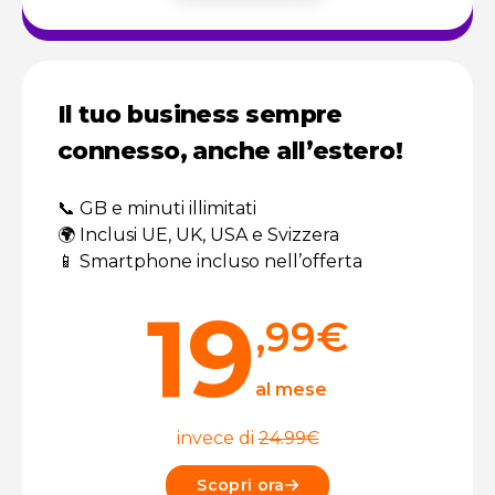
Il tuo business sempre
connesso, anche all’estero!
📞 GB e minuti illimitati
🌍 Inclusi UE, UK, USA e Svizzera
📱 Smartphone incluso nell’offerta
19
,99
€
al mese
invece di
24.99
€
Scopri ora