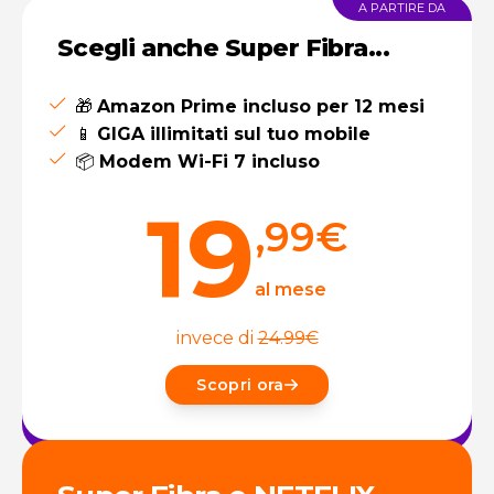
A PARTIRE DA
Scegli anche Super Fibra...
🎁
Amazon Prime incluso per 12 mesi
📱
GIGA illimitati sul tuo mobile
📦
Modem Wi-Fi 7 incluso
19
,99
€
al mese
invece di
24.99
€
Scopri ora