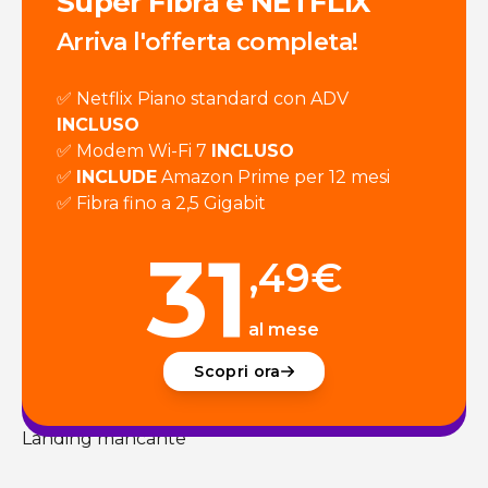
Super Fibra e NETFLIX
Arriva l'offerta completa!
✅ Netflix Piano standard con ADV
INCLUSO
✅ Modem Wi-Fi 7
INCLUSO
✅
INCLUDE
Amazon Prime per 12 mesi
✅ Fibra fino a 2,5 Gigabit
31
,49
€
al mese
Scopri ora
Landing mancante