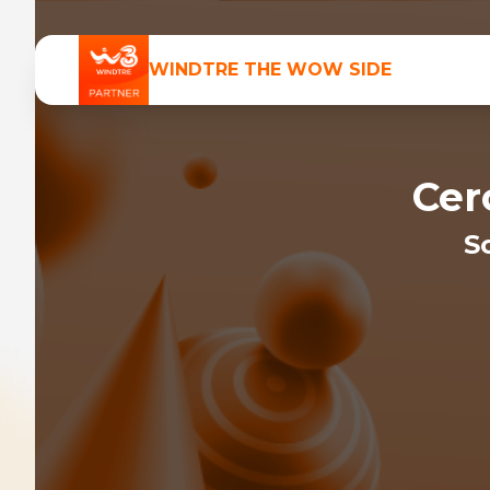
WINDTRE
THE WOW SIDE
Cer
S