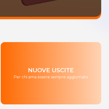
NUOVE USCITE
Per chi ama essere sempre aggiornato