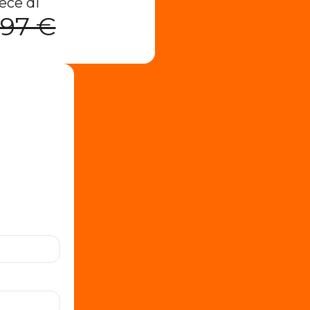
ece di
,97 €