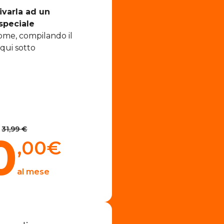
ivarla ad un
speciale
ome, compilando il
qui sotto
31,99 €
0
,00
€
al mese