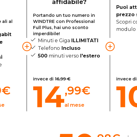
affidabile?
Puoi att
prezzo 
Portando un tuo numero in
ali al
WINDTRE con Professional
Scopri c
Full Plus, hai uno sconto
modulo 
imperdibile!
gabit
Minuti e Giga
ILLIMITATI
te
Telefono
Incluso
500
minuti verso
l'estero
i
e
invece di
16,99 €
invece di
14
1
9
€
,99
€
se
al mese