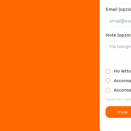
Email (opzi
Note (opzio
Ho letto
Acconsen
Acconsen
Questo sito è pr
Invia