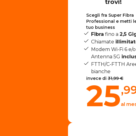
trovi!
Scegli fra Super Fibra
Professional e metti le 
tuo business
Fibra
fino a
2,5 Gi
Chiamate
illimita
Modem Wi-Fi 6 e/o
Antenna 5G
inclus
FTTH/C-FTTH Are
bianche
invece di
31,99 €
25
,9
al me