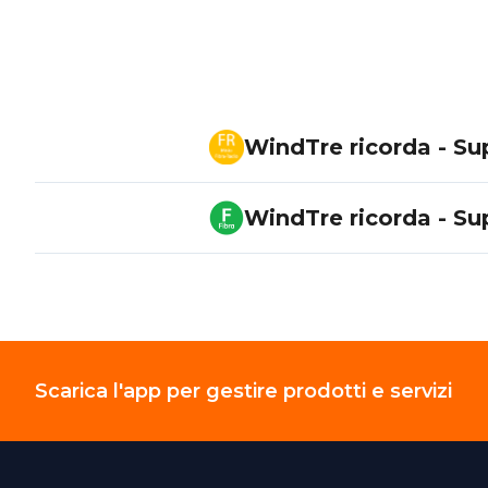
WindTre ricorda - Su
WindTre ricorda - Su
Scarica l'app per gestire prodotti e servizi