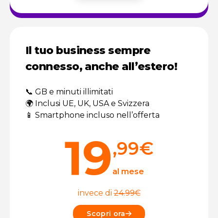
Il tuo business sempre
connesso, anche all’estero!
📞 GB e minuti illimitati
🌍 Inclusi UE, UK, USA e Svizzera
📱 Smartphone incluso nell’offerta
19
,99
€
al mese
invece di
24.99
€
Scopri ora