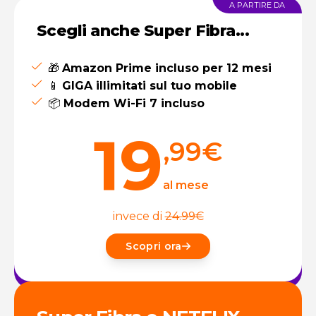
A PARTIRE DA
Scegli anche Super Fibra...
🎁
Amazon Prime incluso per 12 mesi
📱
GIGA illimitati sul tuo mobile
📦
Modem Wi-Fi 7 incluso
19
,99
€
al mese
invece di
24.99
€
Scopri ora