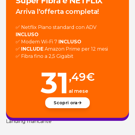
Super Fibra e NETFLIX
Arriva l'offerta completa!
✅ Netflix Piano standard con ADV
INCLUSO
✅ Modem Wi-Fi 7
INCLUSO
✅
INCLUDE
Amazon Prime per 12 mesi
✅ Fibra fino a 2,5 Gigabit
31
,49
€
al mese
Scopri ora
Landing mancante