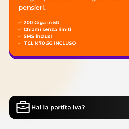
pensieri.
✅
200 Giga in 5G
✅
Chiami senza limiti
✅
SMS inclusi
✅
TCL K70 5G INCLUSO
Hai la partita iva?