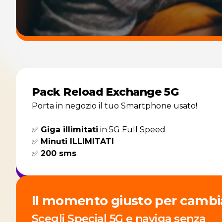
Pack Reload Exchange 5G
Porta in negozio il tuo Smartphone usato!
✅
Giga illimitati
in 5G Full Speed
✅
Minuti ILLIMITATI
✅
200 sms
Il momento giusto per cambi
Scegli Special 5G e naviga senza