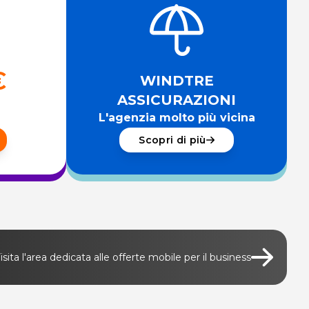
€
WINDTRE
ASSICURAZIONI
L'agenzia molto più vicina
Scopri di più
isita l'area dedicata alle offerte mobile per il business