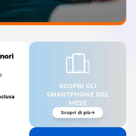
nori
e
SCOPRI GLI
SMARTPHONE DEL
nclusa
MESE
Scopri di più