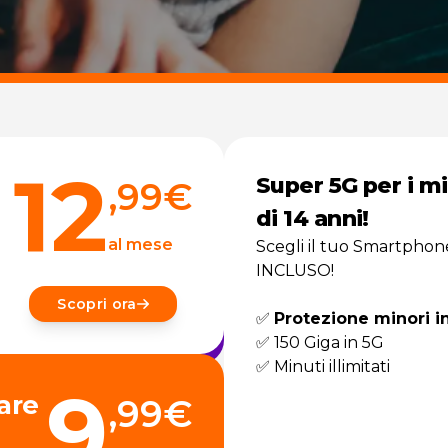
12
Super 5G per i mi
,99
€
di 14 anni!
al mese
Scegli il tuo Smartphon
INCLUSO!
Scopri ora
✅
Protezione minori i
✅ 150 Giga in 5G
✅ Minuti illimitati
9
are
,99
€