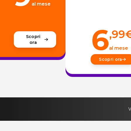
al mese
6
,99
Scopri
ora
al mese
Scopri ora
V