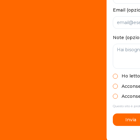
Email (opzi
Note (opzio
Ho letto
Acconsen
Acconsen
Questo sito è pr
Invia