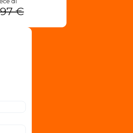
ece di
,97 €