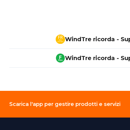
WindTre ricorda - Su
WindTre ricorda - Su
Scarica l'app per gestire prodotti e servizi