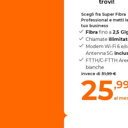
trovi!
Scegli fra Super Fibra
Professional e metti le 
tuo business
Fibra
fino a
2,5 Gi
Chiamate
illimita
Modem Wi-Fi 6 e/o
Antenna 5G
inclus
FTTH/C-FTTH Are
bianche
invece di
31,99 €
25
,9
al me