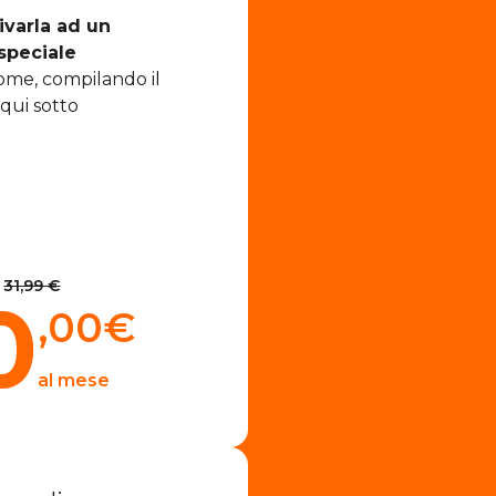
ivarla ad un
speciale
ome, compilando il
qui sotto
31,99 €
0
,00
€
al mese