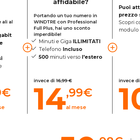
affidabile?
Puoi att
prezzo 
Portando un tuo numero in
ali al
WINDTRE con Professional
Scopri c
Full Plus, hai uno sconto
modulo 
imperdibile!
gabit
Minuti e Giga
ILLIMITATI
te
Telefono
Incluso
500
minuti verso
l'estero
i
e
invece di
16,99 €
invece di
14
1
9
€
,99
€
se
al mese