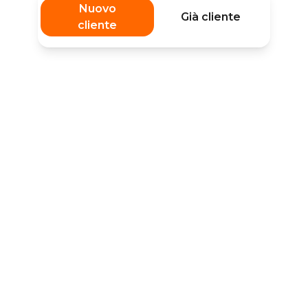
Nuovo
Già cliente
cliente
Hai la Partita IVA?
Scopri l'area dedicata all'energia per il business