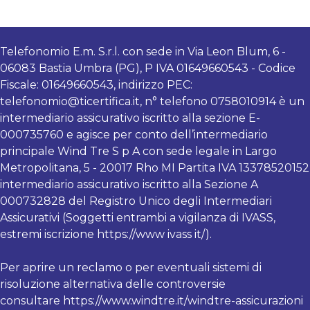
Telefonomio E.m. S.r.l. con sede in Via Leon Blum, 6 -
06083 Bastia Umbra (PG), P IVA 01649660543 - Codice
Fiscale: 01649660543, indirizzo PEC:
telefonomio@ticertifica.it
, n° telefono 0758010914 è un
intermediario assicurativo iscritto alla sezione E-
000735760 e agisce per conto dell’intermediario
principale Wind Tre S p A con sede legale in Largo
Metropolitana, 5 - 20017 Rho MI Partita IVA 13378520152
intermediario assicurativo iscritto alla Sezione A
000732828 del Registro Unico degli Intermediari
Assicurativi (Soggetti entrambi a vigilanza di IVASS,
estremi iscrizione https://www ivass it/).
Per aprire un reclamo o per eventuali sistemi di
risoluzione alternativa delle controversie
consultare https://www.windtre.it/windtre-assicurazioni