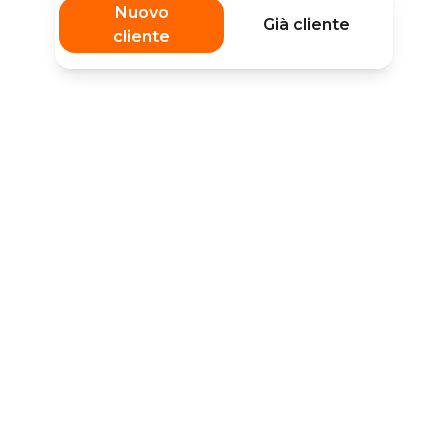
Nuovo
Già cliente
cliente
Sei un privato?
Scopri l'area dedicata all'energia per i privati