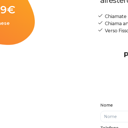
all’ester
99
€
Chiamate 
mese
Chiama an
Verso Fiss
Nome