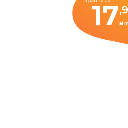
a partire da
17
,
al 