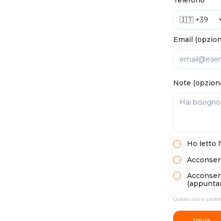
Telefono
Email (opzion
Note (opzion
Ho letto
l
Acconsent
Acconsento
(appuntam
Questo sito è prot
Invia