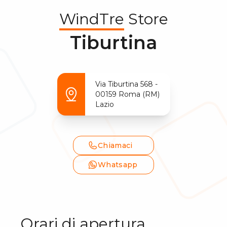
WindTre
Store
Tiburtina
Via Tiburtina
568
-
00159
Roma
(
RM
)
Lazio
Chiamaci
Whatsapp
Orari di apertura