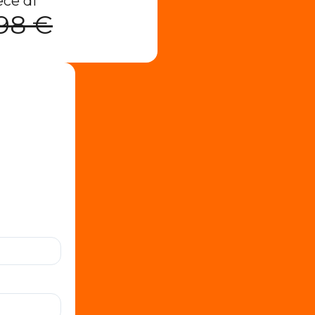
ece di
98 €