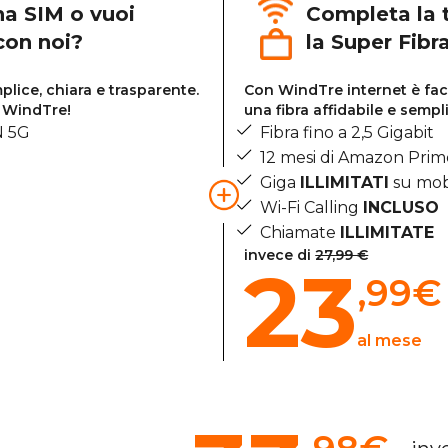
na SIM o vuoi
Completa la 
 con noi?
la Super Fibr
lice, chiara e trasparente.
Con WindTre internet è faci
i WindTre!
una fibra affidabile e sempl
N 5G
Fibra fino a 2,5 Gigabit
12 mesi di Amazon Pri
Giga
ILLIMITATI
su mob
Wi-Fi Calling
INCLUSO
Chiamate
ILLIMITATE
invece di
27,99 €
23
,99
€
al mese