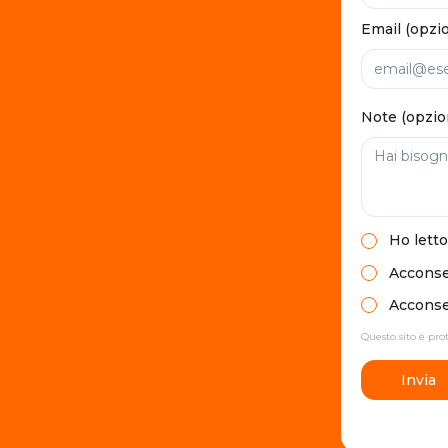
Email (opzi
Note (opzio
Ho letto
Acconsen
Acconsen
Questo sito è pr
Invia