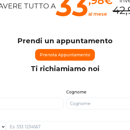
33
,98
€
inv
AVERE TUTTO A
42,
al mese
Prendi un appuntamento
Prenota Appuntamento
Ti richiamiamo noi
Cognome