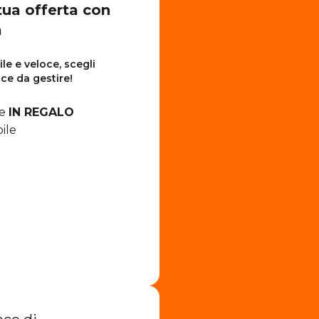
tua offerta con
a
le e veloce, scegli
ice da gestire!
me
IN REGALO
ile