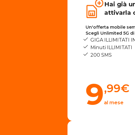
Hai già u
attivarla
Un'offerta mobile semp
Scegli Unlimited 5G d
GIGA ILLIMITATI I
Minuti ILLIMITATI
200 SMS
9
,99
€
al mese