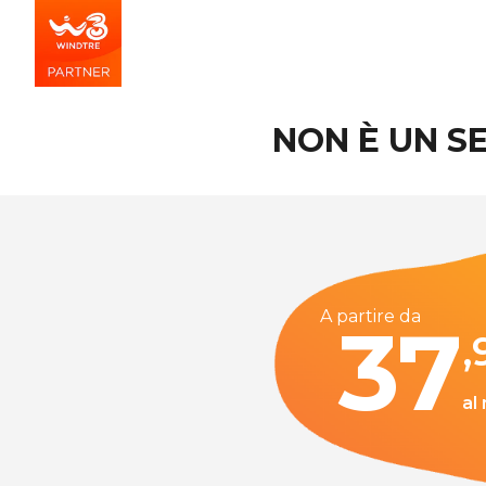
NON È UN SE
A partire da
37
,
al