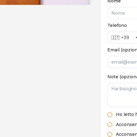
Nome
Telefono
Email (opzion
Note (opzion
Ho letto
l
Acconsent
Acconsento