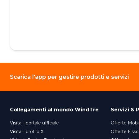
Scarica l'app per gestire prodotti e servizi
Collegamenti al mondo
WindTre
Servizi & P
Visita il portale ufficiale
Offerte Mobil
Visita il profilo X
Offerte Fisso