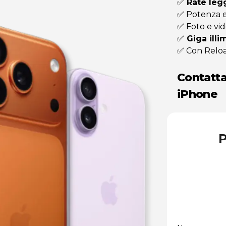
✅
Rate leg
✅ Potenza e
✅ Foto e vi
✅
Giga illim
✅ Con Relo
Contatta
iPhone