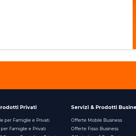
rodotti Privati
Servizi & Prodotti Busin
e per Famiglie e Privati
Offerte Mobile Business
 per Famiglie e Privati
Offerte Fisso Business