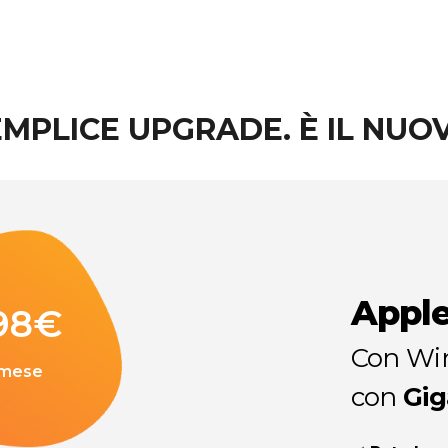
MPLICE UPGRADE. È IL NUO
Apple
98
€
Con Win
 mese
con
Gig