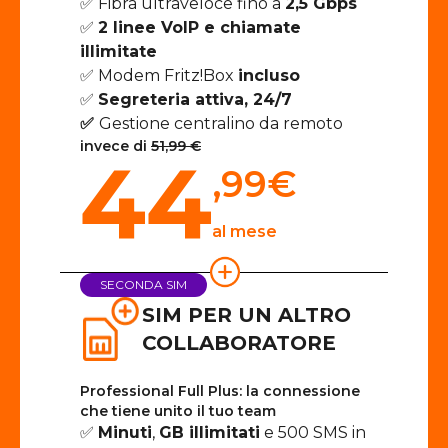
✅ Fibra ultraveloce fino a
2,5 Gbps
✅
2 linee VoIP e chiamate
illimitate
✅ Modem Fritz!Box
incluso
✅
Segreteria attiva, 24/7
✅
Gestione centralino da remoto
invece di
51,99 €
44
,99
€
al mese
SECONDA SIM
SIM PER UN ALTRO
COLLABORATORE
Professional Full Plus: la connessione
che tiene unito il tuo team
✅
Minuti
,
GB illimitati
e 500 SMS in