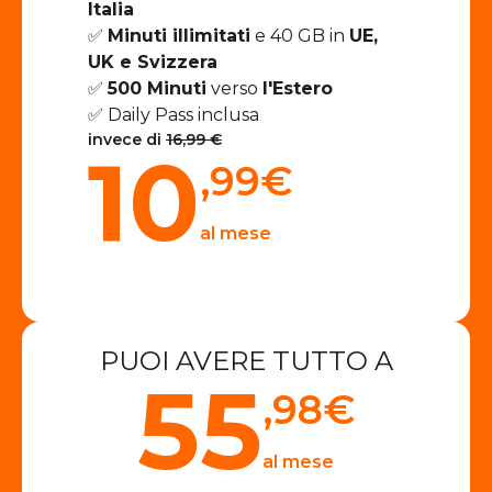
Italia
✅
Minuti illimitati
e 40 GB in
UE,
UK e Svizzera
✅
500 Minuti
verso
l'Estero
✅ Daily Pass inclusa
invece di
16,99 €
10
,99
€
al mese
PUOI AVERE TUTTO A
55
,98
€
al mese