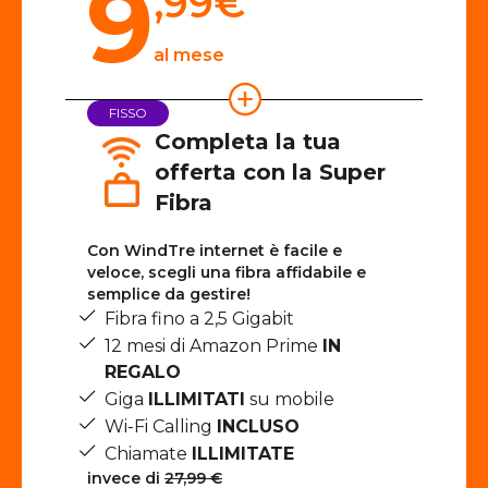
9
,99
€
al mese
FISSO
Completa la tua
offerta con la Super
Fibra
Con WindTre internet è facile e
veloce, scegli una fibra affidabile e
semplice da gestire!
Fibra fino a 2,5 Gigabit
12 mesi di Amazon Prime
IN
REGALO
Giga
ILLIMITATI
su mobile
Wi-Fi Calling
INCLUSO
Chiamate
ILLIMITATE
invece di
27,99 €