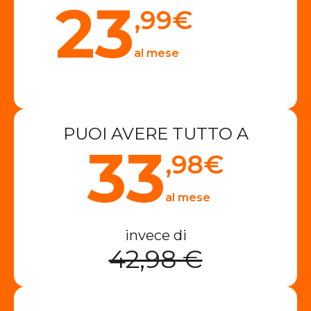
23
,99
€
al mese
PUOI AVERE TUTTO A
33
,98
€
al mese
invece di
42,98 €