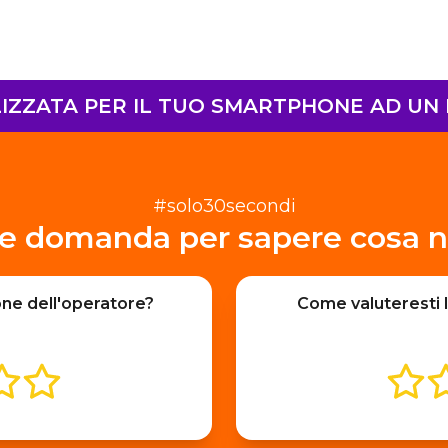
ZZATA PER IL TUO SMARTPHONE AD UN P
#solo30secondi
e domanda per sapere cosa n
one dell'operatore?
Come valuteresti l