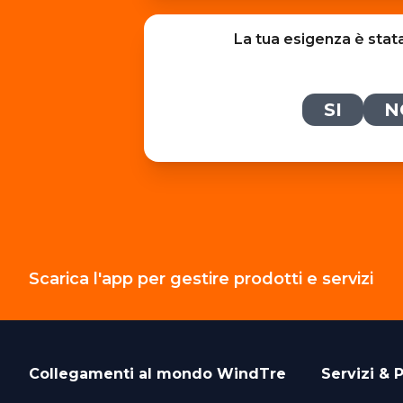
La tua esigenza è stat
SI
N
Scarica l'app per gestire prodotti e servizi
Collegamenti al mondo
WindTre
Servizi & P