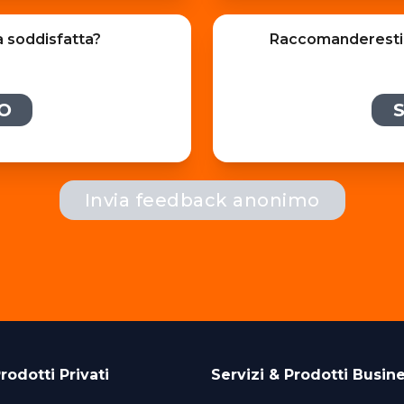
a soddisfatta?
Raccomanderesti i
O
S
Invia feedback anonimo
rodotti Privati
Servizi & Prodotti Busin