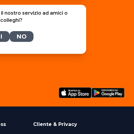
l nostro servizio ad amici o
colleghi?
I
NO
ess
Cliente & Privacy