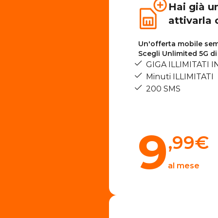
Hai già u
attivarla
Un'offerta mobile semp
Scegli Unlimited 5G d
GIGA ILLIMITATI I
Minuti ILLIMITATI
200 SMS
9
,99
€
al mese