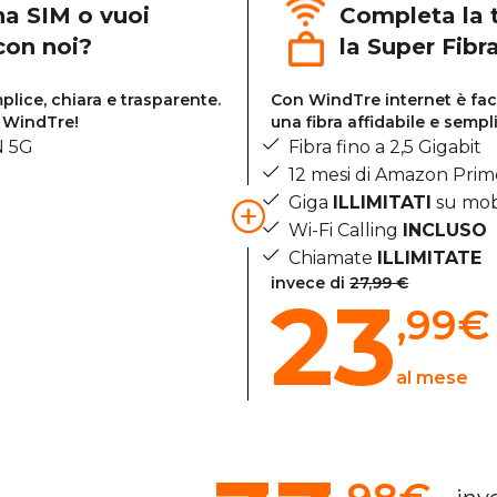
na SIM o vuoi
Completa la 
 con noi?
la Super Fibr
lice, chiara e trasparente.
Con WindTre internet è faci
i WindTre!
una fibra affidabile e sempl
N 5G
Fibra fino a 2,5 Gigabit
12 mesi di Amazon Pri
Giga
ILLIMITATI
su mob
Wi-Fi Calling
INCLUSO
Chiamate
ILLIMITATE
invece di
27,99 €
23
,99
€
al mese