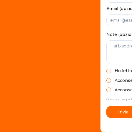
Email (opzi
Note (opzio
Ho letto
Acconsen
Acconsen
Questo sito è pr
Invia