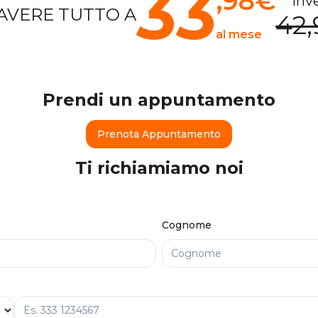
33
,98
€
inv
AVERE TUTTO A
42,
al mese
Prendi un appuntamento
Prenota Appuntamento
Ti richiamiamo noi
Cognome