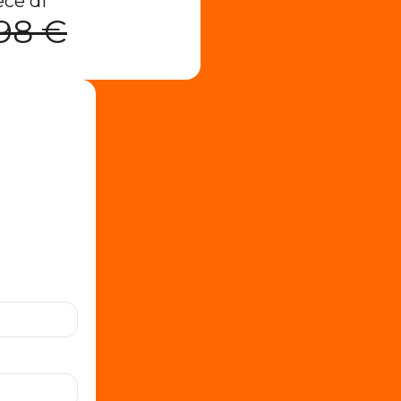
ece di
98 €