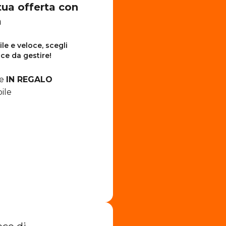
tua offerta con
a
le e veloce, scegli
ice da gestire!
me
IN REGALO
ile