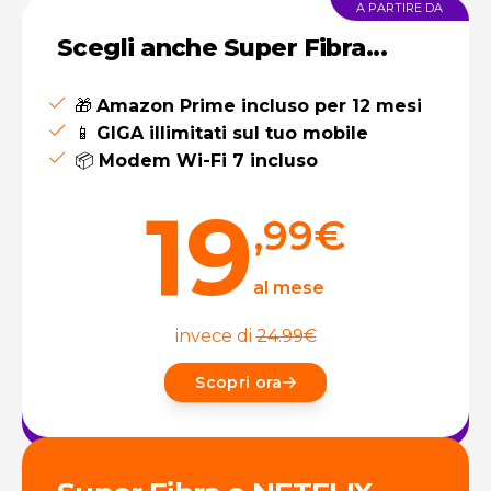
A PARTIRE DA
Scegli anche Super Fibra...
🎁
Amazon Prime incluso per 12 mesi
📱
GIGA illimitati sul tuo mobile
📦
Modem Wi-Fi 7 incluso
19
,99
€
al mese
invece di
24.99
€
Scopri ora