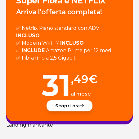
Super Fibra e NETFLIX
Arriva l'offerta completa!
✅ Netflix Piano standard con ADV
INCLUSO
✅ Modem Wi-Fi 7
INCLUSO
✅
INCLUDE
Amazon Prime per 12 mesi
✅ Fibra fino a 2,5 Gigabit
31
,49
€
al mese
Scopri ora
Landing mancante