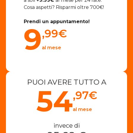
a soli
+9.99€
al mese per 24 rate.
Cosa aspetti? Risparmi oltre 700€!
Prendi un appuntamento!
9
,99
€
al mese
PUOI AVERE TUTTO A
54
,97
€
al mese
invece di