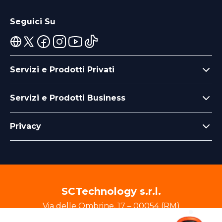
Seguici Su
Servizi e Prodotti Privati
Servizi e Prodotti Business
Privacy
SCTechnology s.r.l.
Via delle Ombrine
,
17
–
00054
(
RM
)
P.IVA
00000000