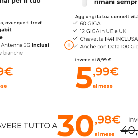
al per il tuo
rimani semp
Aggiungi la tua connettivit
a, ovunque ti trovi!
60 GIGA
gabit
12 GIGA in UE e UK
te
Chiavetta IK41 INCLUSA
o Antenna 5G
inclusi
Anche con Data 100 Gi
 bianche
invece di
8,99 €
5
9
€
,99
€
ese
al mese
30
,98
€
inv
AVERE TUTTO A
40
al mese