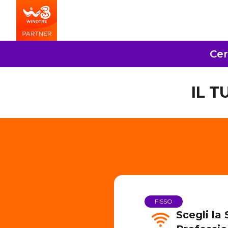
Cer
IL 
FISSO
Scegli la