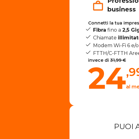
Profession
business
Connetti la tua impres
Fibra
fino a
2,5 Gi
Chiamate
illimita
Modem Wi-Fi 6 e/
FTTH/C-FTTH Aree
invece di
31,99 €
24
,9
al m
PUOI 