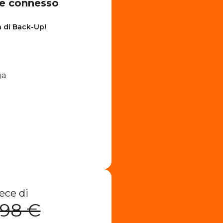
re connesso
à di Back-Up!
ga
ece di
,98 €