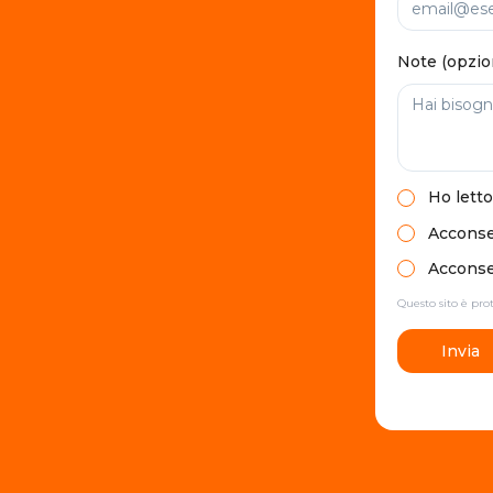
Note (opzio
Ho letto
Acconsen
Acconsen
Questo sito è pr
Invia