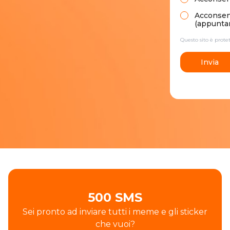
Acconsento
(appuntam
Questo sito è prot
Invia
500 SMS
Sei pronto ad inviare tutti i meme e gli sticker
che vuoi?