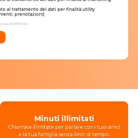
 al trattamento dei dati per finalità utility
enti, prenotazioni)
etto da reCAPTCHA.
Minuti illimitati
Chiamate illimitate per parlare con i tuoi amici
e la tua famiglia senza limiti di tempo.