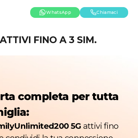
WhatsApp
Chiamaci
TTIVI FINO A 3 SIM.
erta completa per tutta
iglia:
milyUnlimited200 5G
attivi fino