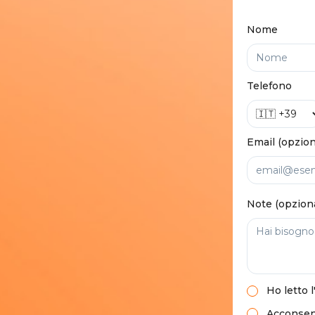
Nome
Telefono
Email (opzion
Note (opzion
Ho letto
l
Acconsent