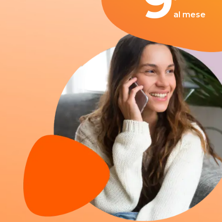
9
al mese