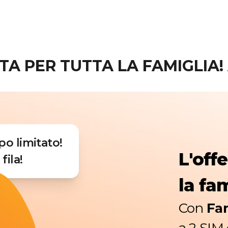
 PER TUTTA LA FAMIGLIA! A
mpo limitato!
L'off
fila!
la fam
Con
Fa