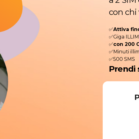
a 2 SIM
con chi 
✅
Attiva fin
✅Giga ILLIM
✅
con 200 
✅Minuti illim
✅500 SMS
Prendi