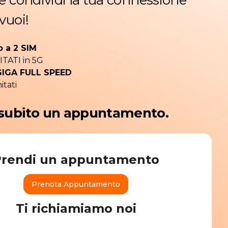
 e condividi la tua connessione
vuoi!
o a 2 SIM
ITATI in 5G
GIGA FULL SPEED
itati
 subito un appuntamento.
Prendi un appuntamento
Prenota Appuntamento
Ti richiamiamo noi