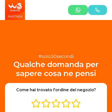
#solo30secondi
Qualche domanda per
sapere cosa ne pensi
Come hai trovato l'ordine del negozio?