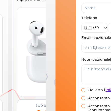
Telefono
Email (opzionale
Note (opzionale)
Ho letto
l'
inf
Acconsento a
tuo a soli
Acconsento al
(appuntament