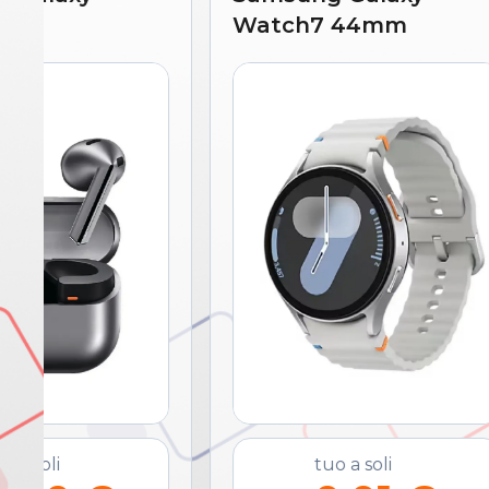
Watch7 44mm
o a soli
tuo a soli