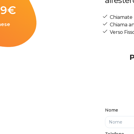
all’ester
99
€
Chiamate 
mese
Chiama an
Verso Fiss
Nome