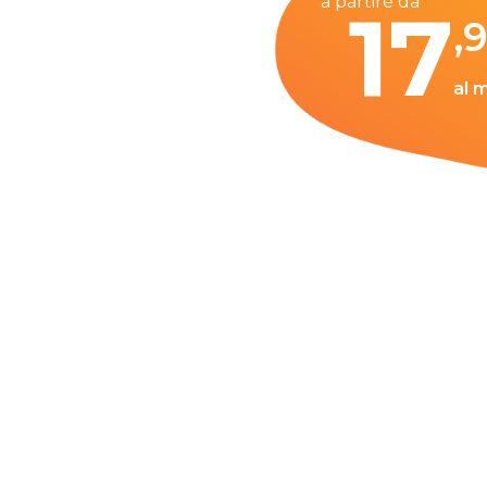
a partire da
17
,
al 