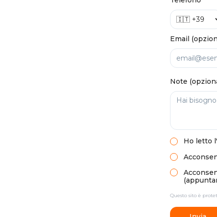
Telefono
Email (opzion
Note (opzion
Ho letto
l
Acconsent
Acconsento
(appuntam
Questo sito è prot
Invia