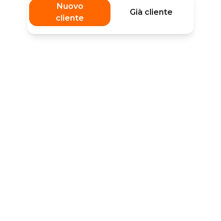
Nuovo
Già cliente
cliente
Hai la Partita IVA?
Scopri l'area dedicata all'energia per il business