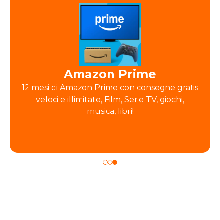
Amazon Prime
12 mesi di Amazon Prime con consegne gratis
veloci e illimitate, Film, Serie TV, giochi,
musica, libri!