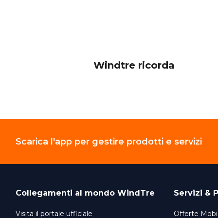
Windtre ricorda
Scarica l'app per gestire prodotti e servizi
Collegamenti al mondo
WindTre
Servizi & P
Visita il portale ufficiale
Offerte Mobil