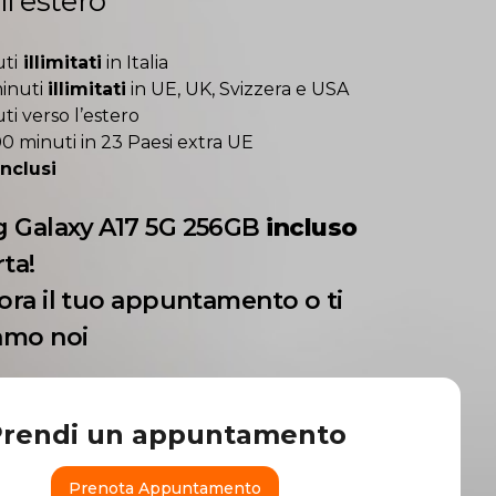
l'estero
ti
illimitati
in Italia
inuti
illimitati
in UE, UK, Svizzera e USA
i verso l’estero
00 minuti in 23 Paesi extra UE
inclusi
 Galaxy A17 5G 256GB
incluso
rta!
ora il tuo appuntamento o ti
amo noi
Prendi un appuntamento
Prenota Appuntamento