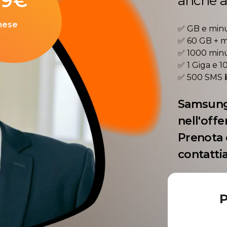
99
€
anche al
mese
✅ GB e minu
✅ 60 GB + m
✅ 1000 minut
✅ 1 Giga e 1
✅ 500 SMS
Samsung
nell'offe
Prenota 
contatti