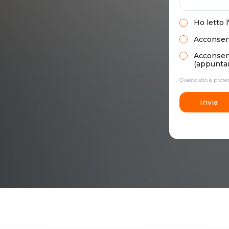
Ho letto
l
Acconsent
Acconsento
(appuntam
Questo sito è prot
Invia