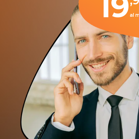
19
,
al 