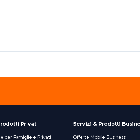
rodotti Privati
Servizi & Prodotti Busin
e per Famiglie e Privati
Offerte Mobile Business