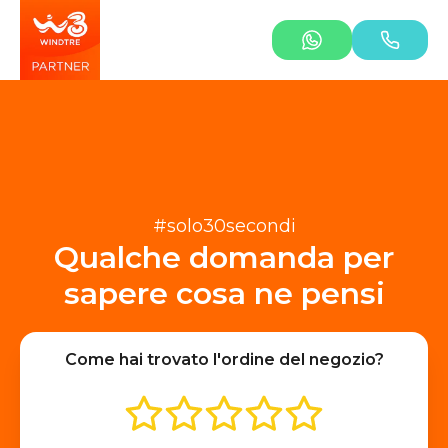
#solo30secondi
Qualche domanda per
sapere cosa ne pensi
Come hai trovato l'ordine del negozio?