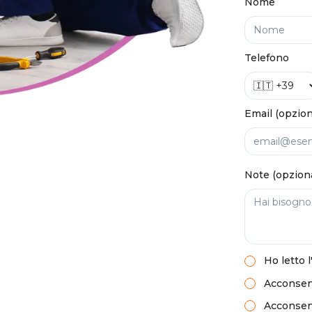
Nome
Telefono
Email (opzion
Note (opzion
Ho letto
l
Acconsent
Acconsento