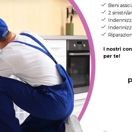
Beni assic
2 sinistri
Indennizzo
Indennizz
Riparazion
I nostri co
per te!