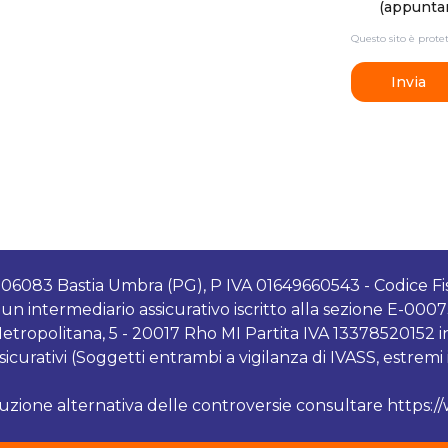
(appuntam
Questo sito è prot
Invia
 - 06083 Bastia Umbra (PG), P IVA 01649660543 - Codice Fi
un intermediario assicurativo iscritto alla sezione E-000
tropolitana, 5 - 20017 Rho MI Partita IVA 13378520152 int
rativi (Soggetti entrambi a vigilanza di IVASS, estremi is
luzione alternativa delle controversie consultare https:/