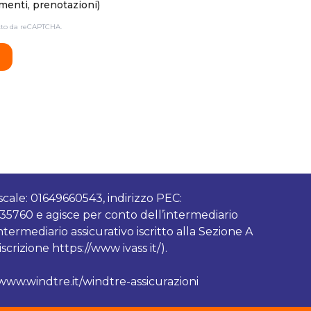
enti, prenotazioni)
etto da reCAPTCHA.
scale: 01649660543, indirizzo PEC:
735760 e agisce per conto dell’intermediario
ermediario assicurativo iscritto alla Sezione A
crizione https://www ivass it/).
/www.windtre.it/windtre-assicurazioni