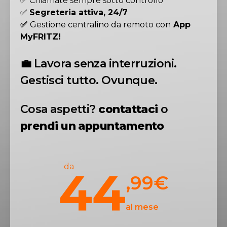
✅ Chiamate sempre sotto controllo
✅
Segreteria attiva, 24/7
✅
Gestione centralino da remoto con
App
MyFRITZ!
💼
Lavora senza interruzioni.
Gestisci tutto. Ovunque.
Cosa aspetti?
contattaci
o
prendi un appuntamento
da
44
,99
€
al mese