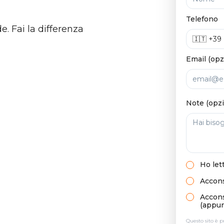
Telefono
. Fai la differenza
Email (opz
Note (opzi
Ho let
Accons
Acconse
(appun
Questo sito è 