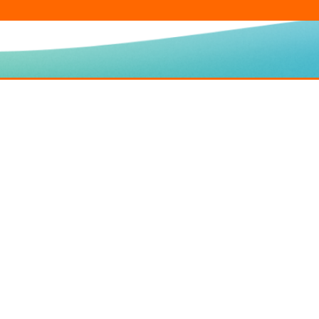
rodotti Privati
Servizi & Prodotti Busin
e per Famiglie e Privati
Offerte Mobile Business
 per Famiglie e Privati
Offerte Fisso Business
&Gas per Famiglie e Privati
Offerte Luce&Gas Business
 per Famiglie e Privati
Nuovi Modelli Smartphone Bu
li Smartphone
Promo Smartphone Business
tphone del Momento