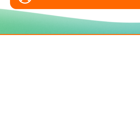
Scarica l'app per gestire prodotti e servizi
Collegamenti al mondo
WindTre
Servizi & P
Visita il portale ufficiale
Offerte Mobil
Visita il profilo X
Offerte Fisso
Visita la Pagina Facebook
Offerte Luce
Visita il profilo Instagram
Assicurazioni
Vai al canale YouTube
Nuovi Model
Segui il progilo TikTok
Promo Smar