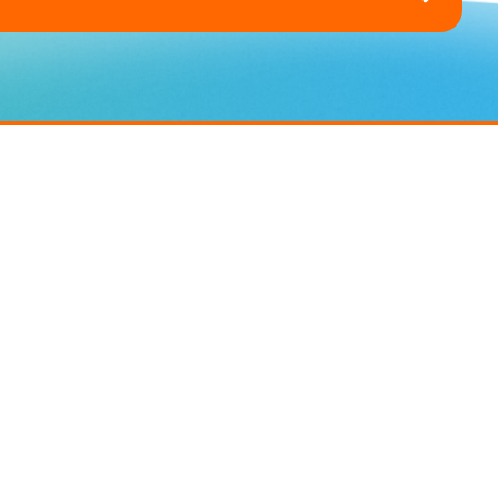
ess
Cliente & Privacy
Privacy Policy
Cookie Policy
siness