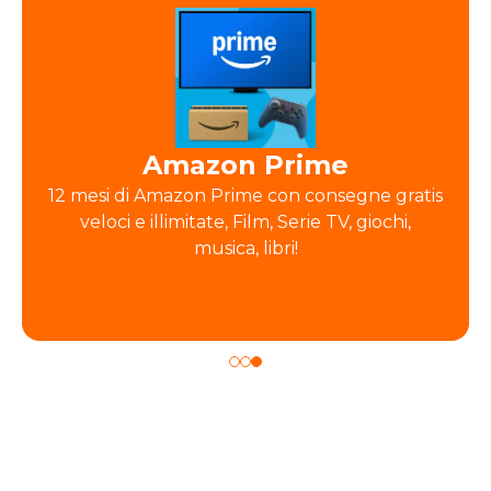
Amazon Prime
12 mesi di Amazon Prime con consegne gratis
veloci e illimitate, Film, Serie TV, giochi,
musica, libri!