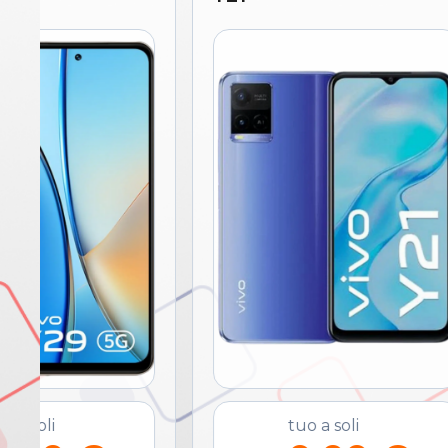
o a soli
tuo a soli