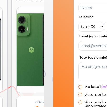
Telefono
Email (opzionale
Note (opzionale)
Ho letto
l'
inf
Acconsento a
tuo a soli
Acconsento al
(appuntament