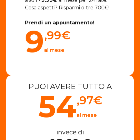
a soli
+9.99€
al mese per 24 rate.
Cosa aspetti? Risparmi oltre 700€!
Prendi un appuntamento!
9
,99
€
al mese
PUOI AVERE TUTTO A
54
,97
€
al mese
invece di