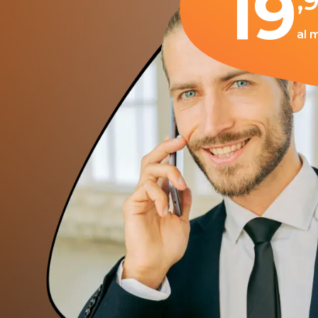
19
,
al 