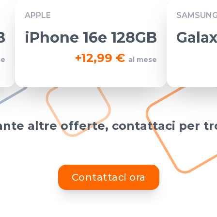
APPLE
SAMSUN
B
iPhone 16e 128GB
Galax
+
12,99 €
se
al mese
nte altre offerte, contattaci per tr
Contattaci ora