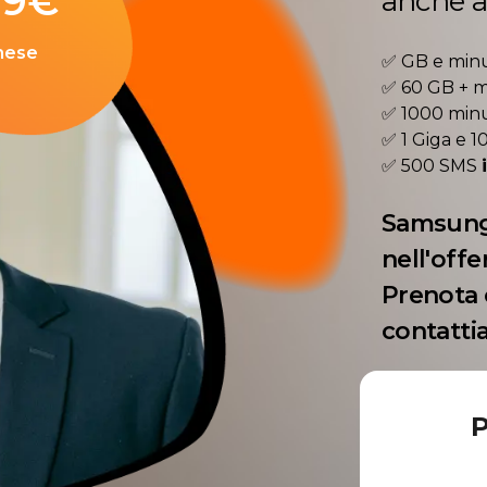
99
€
anche al
mese
✅ GB e minu
✅ 60 GB + m
✅ 1000 minut
✅ 1 Giga e 1
✅ 500 SMS
Samsung
nell'offe
Prenota 
contatti