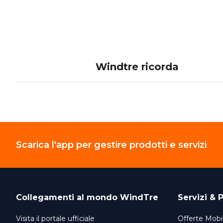
Windtre ricorda
Scarica l'app per gestire prodotti e servizi
Collegamenti al mondo
WindTre
Servizi & P
Visita il portale ufficiale
Offerte Mobil