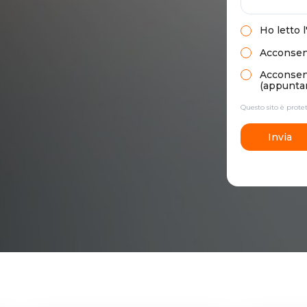
Ho letto
l
Acconsent
Acconsento
(appuntam
Questo sito è prot
Invia