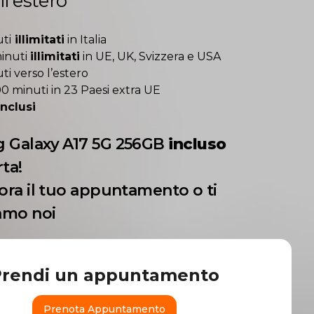
l'estero
ti
illimitati
in Italia
inuti
illimitati
in UE, UK, Svizzera e USA
i verso l’estero
00 minuti in 23 Paesi extra UE
inclusi
 Galaxy A17 5G 256GB
incluso
rta!
ora il tuo appuntamento o ti
amo noi
Prendi un appuntamento
Prenota Appuntamento