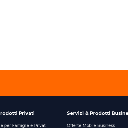
rodotti Privati
Servizi & Prodotti Busin
e per Famiglie e Privati
Offerte Mobile Business