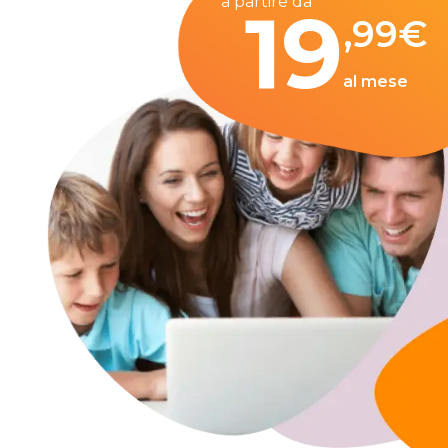
a partire da
19
,99
€
al mese