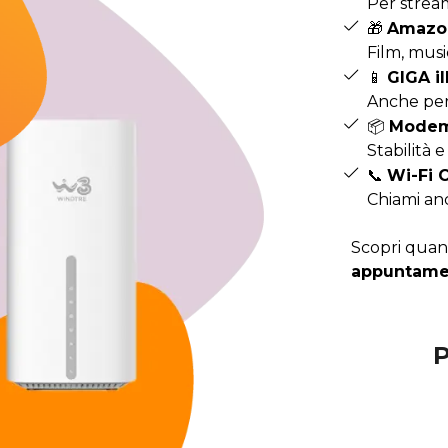
Per strea
🎁
Amazon
Film, musi
📱
GIGA i
Anche per 
📦
Modem 
Stabilità 
📞
Wi-Fi C
Chiami anc
Scopri quan
appuntame