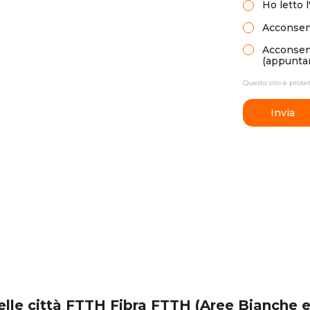
Ho letto
l
Acconsent
Acconsento
(appuntam
Questo sito è prot
Invia
nelle città FTTH Fibra FTTH (Aree Bianche 