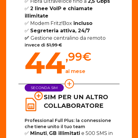
✅ Fibra ultraveloce fino a
2,5 Gbps
✅
2 linee VoIP e chiamate
illimitate
✅ Modem Fritz!Box
incluso
✅
Segreteria attiva, 24/7
✅
Gestione centralino da remoto
invece di
51,99 €
44
,99
€
al mese
SECONDA SIM
SIM PER UN ALTRO
COLLABORATORE
Professional Full Plus: la connessione
che tiene unito il tuo team
✅
Minuti
,
GB illimitati
e 500 SMS in