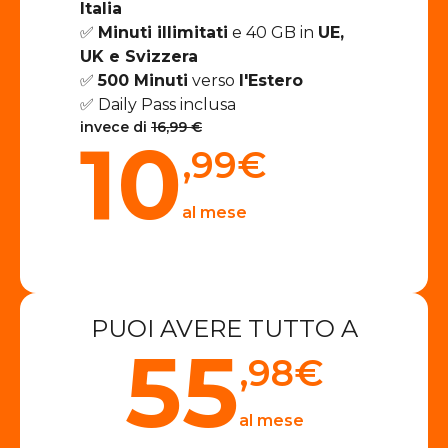
Italia
✅
Minuti illimitati
e 40 GB in
UE,
UK e Svizzera
✅
500 Minuti
verso
l'Estero
✅ Daily Pass inclusa
invece di
16,99 €
10
,99
€
al mese
PUOI AVERE TUTTO A
55
,98
€
al mese