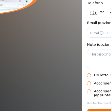
Telefono
Email (opzion
Note (opzion
Ho letto
l
Acconsent
Acconsento
(appuntam
Questo sito è prot