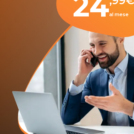
24
,99
al mese