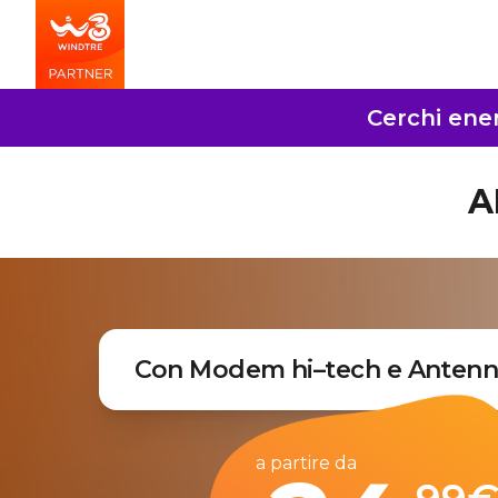
Cerchi ener
A
Con Modem hi–tech e Antenna
a partire da