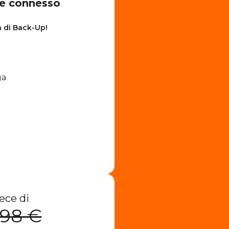
re connesso
à di Back-Up!
ga
ece di
,98 €