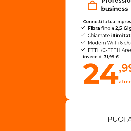
Profession
business
Connetti la tua impres
Fibra
fino a
2,5 Gi
Chiamate
illimita
Modem Wi-Fi 6 e/
FTTH/C-FTTH Aree
invece di
31,99 €
24
,9
al m
PUOI 