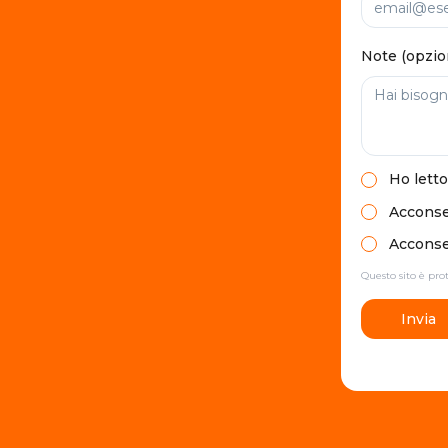
Note (opzio
Ho letto
Acconsen
Acconsen
Questo sito è pr
Invia