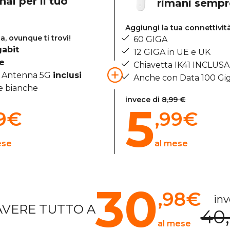
al per il tuo
rimani semp
Aggiungi la tua connettivit
a, ovunque ti trovi!
60 GIGA
gabit
12 GIGA in UE e UK
te
Chiavetta IK41 INCLUSA
o Antenna 5G
inclusi
Anche con Data 100 Gi
 bianche
invece di
8,99 €
5
9
€
,99
€
ese
al mese
30
,98
€
inv
AVERE TUTTO A
40
al mese