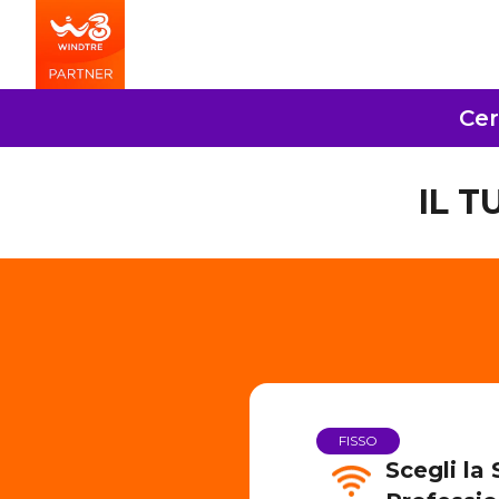
Cer
IL 
FISSO
Scegli la