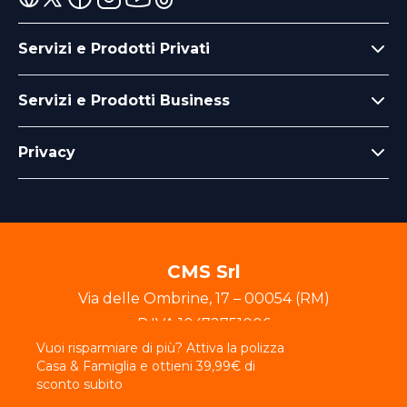
Servizi e Prodotti Privati
Servizi e Prodotti Business
Privacy
CMS Srl
Via delle Ombrine
,
17
–
00054
(
RM
)
P.IVA
10472751006
Vuoi risparmiare di più? Attiva la polizza
© 2025 - Crafted by EasyDigitalGroup srl
Casa & Famiglia e ottieni 39,99€ di
sconto subito