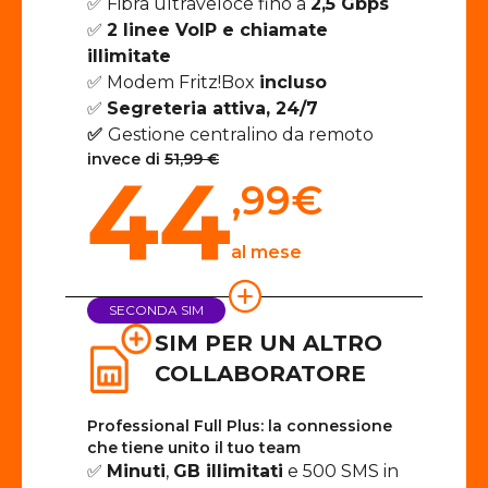
✅ Fibra ultraveloce fino a
2,5 Gbps
✅
2 linee VoIP e chiamate
illimitate
✅ Modem Fritz!Box
incluso
✅
Segreteria attiva, 24/7
✅
Gestione centralino da remoto
invece di
51,99 €
44
,99
€
al mese
SECONDA SIM
SIM PER UN ALTRO
COLLABORATORE
Professional Full Plus: la connessione
che tiene unito il tuo team
✅
Minuti
,
GB illimitati
e 500 SMS in