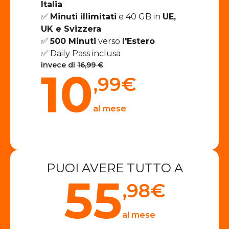
Italia
✅
Minuti illimitati
e 40 GB in
UE,
UK e Svizzera
✅
500 Minuti
verso
l'Estero
✅ Daily Pass inclusa
invece di
16,99 €
10
,99
€
al mese
PUOI AVERE TUTTO A
55
,98
€
al mese