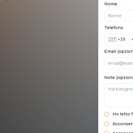
Nome
Telefono
Email (opzion
Note (opzion
Ho letto
l
Acconsent