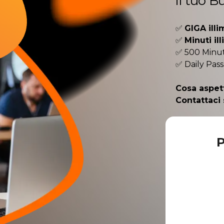
il tuo B
✅
GIGA illim
✅
Minuti ill
✅ 500 Minuti
✅ Daily Pass
Cosa aspet
Contattaci 