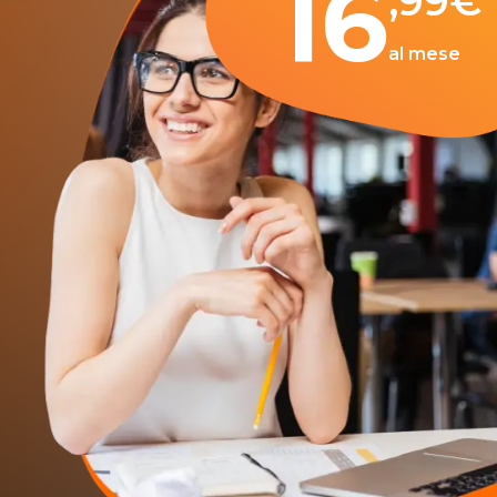
16
,99
€
al mese