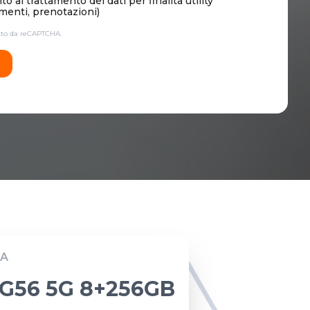
 al trattamento dei dati per finalità utility
enti, prenotazioni)
etto da reCAPTCHA.
A
G56 5G 8+256GB