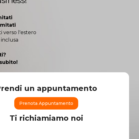
usiness!
itati
imitati
 verso l'estero
 inclusa
ti?
subito!
Prendi un appuntamento
Prenota Appuntamento
Ti richiamiamo noi