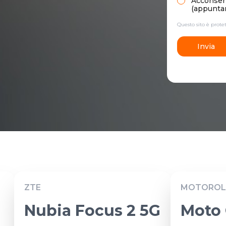
Acconsento
(appuntam
Questo sito è prot
Invia
ZTE
MOTOROL
Nubia Focus 2 5G
Moto 