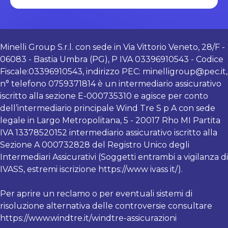
Minelli Group S.r.l. con sede in Via Vittorio Veneto, 28/F -
06083 - Bastia Umbra (PG), P IVA 03396910543 - Codice
Fiscale:03396910543, indirizzo PEC:
minelligroup@pec.it
,
n° telefono 0759371814 è un intermediario assicurativo
iscritto alla sezione E-000735310 e agisce per conto
dell’intermediario principale Wind Tre S p A con sede
legale in Largo Metropolitana, 5 - 20017 Rho MI Partita
IVA 13378520152 intermediario assicurativo iscritto alla
Sezione A 000732828 del Registro Unico degli
Intermediari Assicurativi (Soggetti entrambi a vigilanza di
IVASS, estremi iscrizione
https://www
ivass it/).
Per aprire un reclamo o per eventuali sistemi di
risoluzione alternativa delle controversie consultare
https://www.windtre.it/windtre-assicurazioni