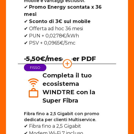
mobile e vantaggi esclusivi.
✔
Promo Energy scontata x 36
mesi
✔
Sconto di 3€ sul mobile
✔ Offerta ad hoc 36 mesi
✔ PUN + 0,0278€/kWh
✔ PSV + 0,0965€/Smc
-5,50€/mese per PDF
FISSO
Completa il tuo
ecosistema
WINDTRE con la
Super Fibra
Fibra fino a 2,5 Gigabit con promo
dedicata per clienti Multiservice.
✔ Fibra fino a 2,5 Gigabit
✔ Modem Wi-Fi 7 incluso