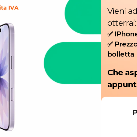
Vieni ad
otterrai:
✅ IPhone
✅ Prezzo
bolletta
Che asp
appunt