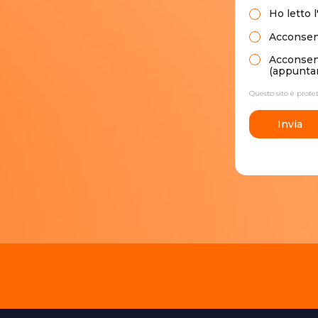
Ho letto
l
Acconsent
Acconsento
(appuntam
Questo sito è prot
Invia